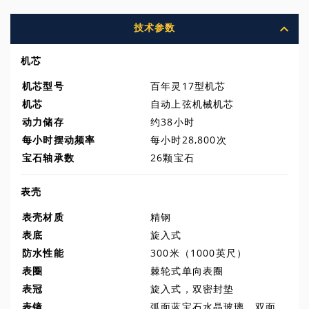
技术参数
机芯
机芯型号
百年灵17型机芯
机芯
自动上弦机械机芯
动力储存
约38小时
每小时摆动频率
每小时28,800次
宝石轴承数
26颗宝石
表壳
表壳材质
精钢
表底
旋入式
防水性能
300米（1000英尺）
表圈
棘轮式单向表圈
表冠
旋入式，双密封垫
表镜
弧面蓝宝石水晶玻璃，双面