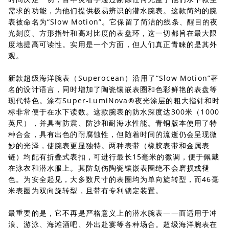
需求的功能，为他们提供极易辨识的潜水腕表。这款简约的腕
表被命名为“Slow Motion”。它保留了简洁的线条、醒目的夜
光刻度、方形指针和高对比度的表盘环，这一切都旨在最大限
度地提高可读性。实用是一个方面，但人们真正青睐的是其外
观。
新款超级海洋腕表（Superocean）沿用了“Slow Motion”著
名的设计语言，同时增加了陶瓷镶嵌表圈和色彩鲜艳的表盘等
现代特色。涂有Super-LumiNova®夜光涂层的粗大指针和时
标非常便于在水下读数。这款腕表的防水深度达300米（1000
英尺），并具有防震、防沙和耐海水性能。青铜版本使用了特
种合金，具有出色的耐腐蚀性，但随着时间的流逝仍会呈现微
妙的光泽，使腕表更显独特。两种表带（橡胶表带和金属表
链）均配有折叠式表扣，可进行最长15毫米的微调，便于佩戴
在泳衣和潜水服上。其防划伤陶瓷镶嵌表圈绝不会磨损或褪
色。为安全起见，大多数尺寸的表圈均为单向旋转型，而46毫
米表圈为双向旋转型，且带有专利锁定装置。
最重要的是，它不再是严格意义上的潜水腕表——而适用于冲
浪、游泳、海滩酒吧、外出赴宴等各种场合。超级海洋腕表在